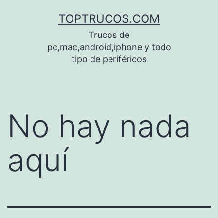
Saltar
TOPTRUCOS.COM
al
Trucos de
contenido
pc,mac,android,iphone y todo
tipo de periféricos
No hay nada
aquí