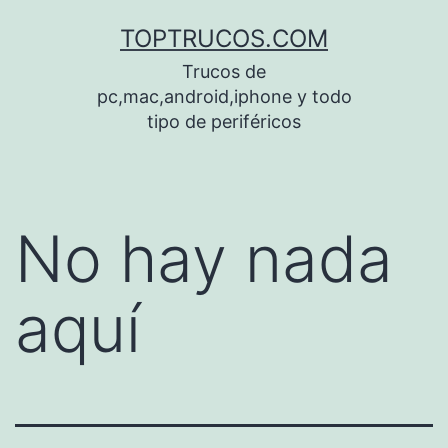
Saltar
TOPTRUCOS.COM
al
Trucos de
contenido
pc,mac,android,iphone y todo
tipo de periféricos
No hay nada
aquí