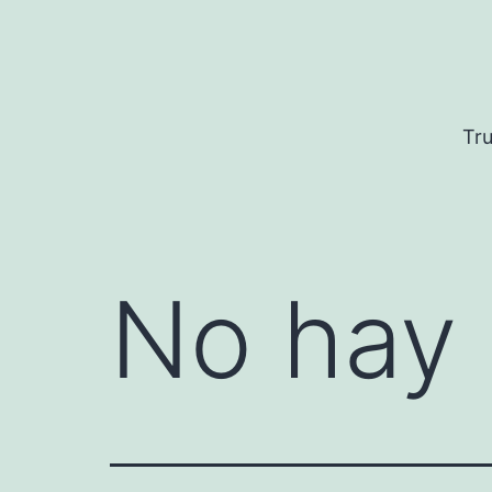
Saltar
al
contenido
Tru
No hay 