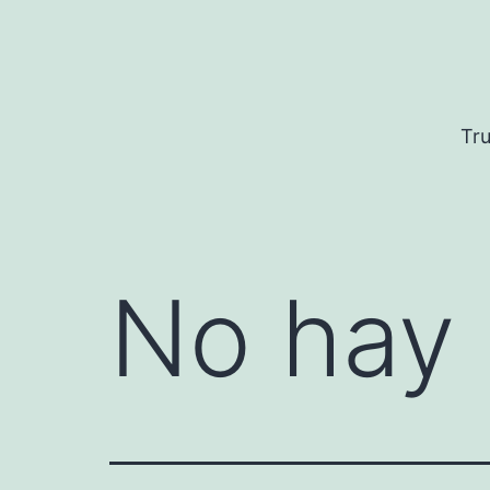
Saltar
al
contenido
Tru
No hay 