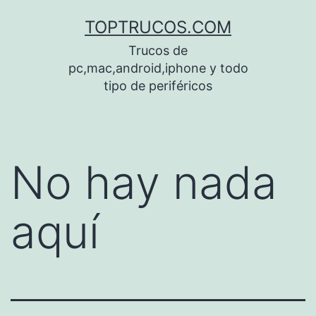
Saltar
TOPTRUCOS.COM
al
Trucos de
contenido
pc,mac,android,iphone y todo
tipo de periféricos
No hay nada
aquí