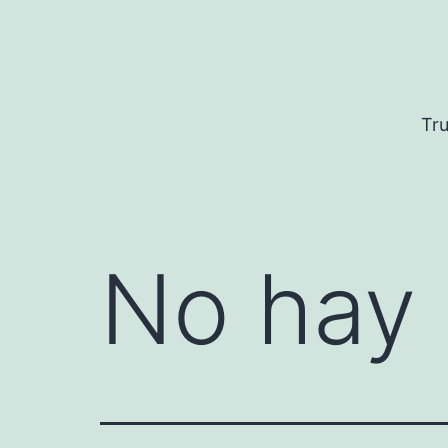
Saltar
al
contenido
Tru
No hay 