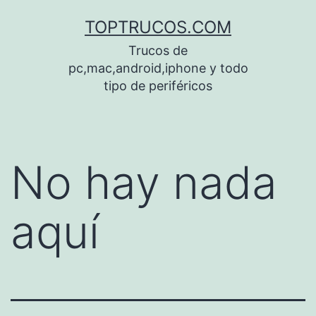
Saltar
TOPTRUCOS.COM
al
Trucos de
contenido
pc,mac,android,iphone y todo
tipo de periféricos
No hay nada
aquí