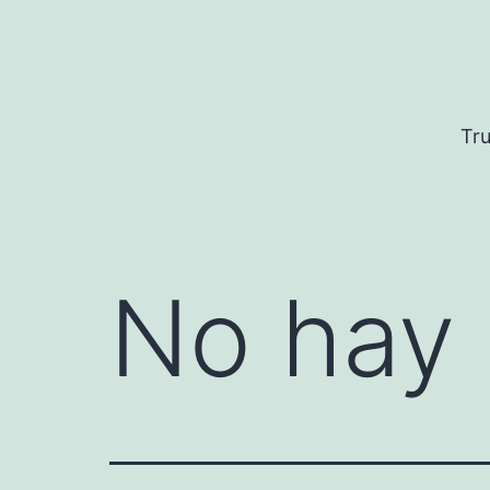
Saltar
al
contenido
Tru
No hay 