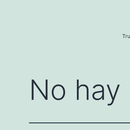
Saltar
al
contenido
Tru
No hay 