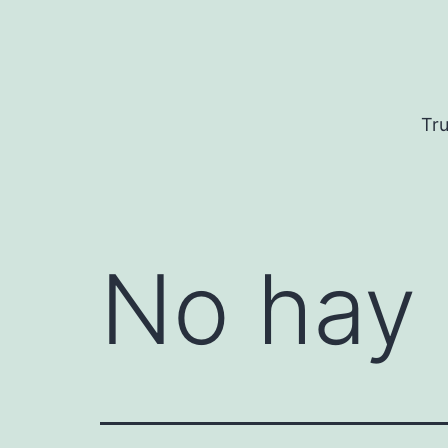
Saltar
al
contenido
Tru
No hay 