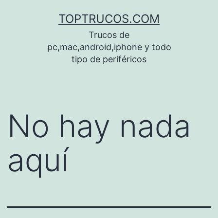
Saltar
TOPTRUCOS.COM
al
Trucos de
contenido
pc,mac,android,iphone y todo
tipo de periféricos
No hay nada
aquí