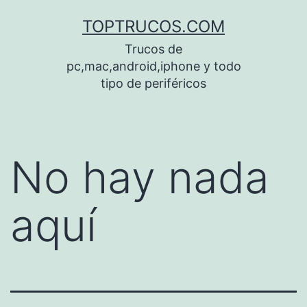
Saltar
TOPTRUCOS.COM
al
Trucos de
contenido
pc,mac,android,iphone y todo
tipo de periféricos
No hay nada
aquí