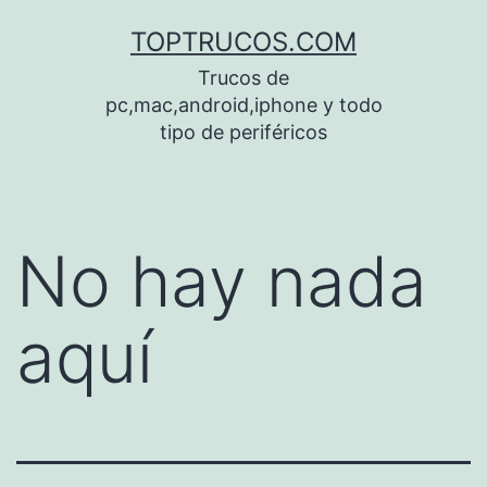
Saltar
TOPTRUCOS.COM
al
Trucos de
contenido
pc,mac,android,iphone y todo
tipo de periféricos
No hay nada
aquí