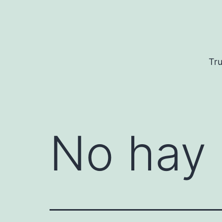
Saltar
al
contenido
Tru
No hay 