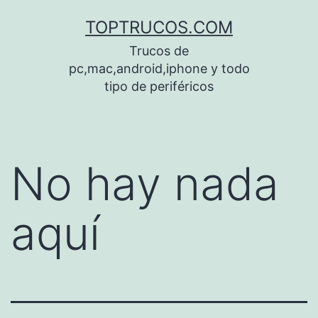
Saltar
TOPTRUCOS.COM
al
Trucos de
contenido
pc,mac,android,iphone y todo
tipo de periféricos
No hay nada
aquí