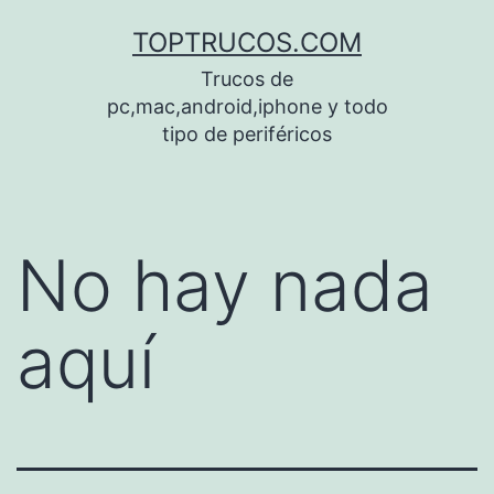
Saltar
TOPTRUCOS.COM
al
Trucos de
contenido
pc,mac,android,iphone y todo
tipo de periféricos
No hay nada
aquí