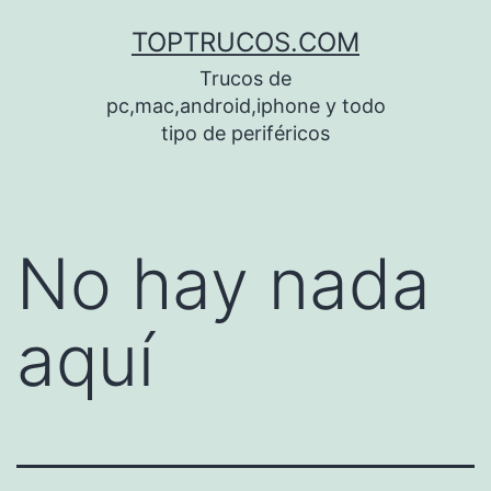
Saltar
TOPTRUCOS.COM
al
Trucos de
contenido
pc,mac,android,iphone y todo
tipo de periféricos
No hay nada
aquí