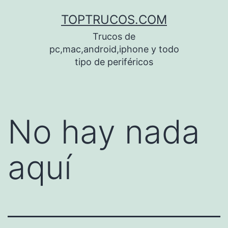
Saltar
TOPTRUCOS.COM
al
Trucos de
contenido
pc,mac,android,iphone y todo
tipo de periféricos
No hay nada
aquí