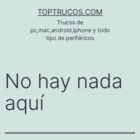
Saltar
TOPTRUCOS.COM
al
Trucos de
contenido
pc,mac,android,iphone y todo
tipo de periféricos
No hay nada
aquí