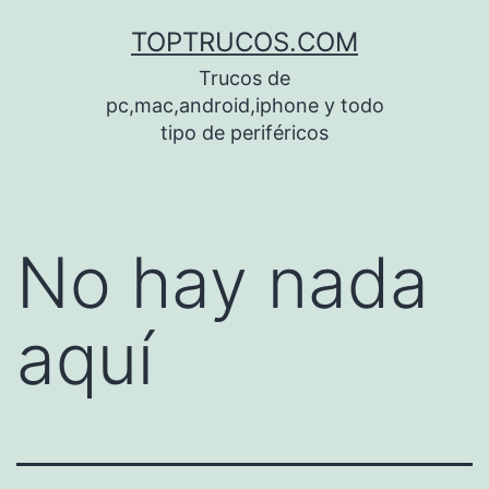
Saltar
TOPTRUCOS.COM
al
Trucos de
contenido
pc,mac,android,iphone y todo
tipo de periféricos
No hay nada
aquí