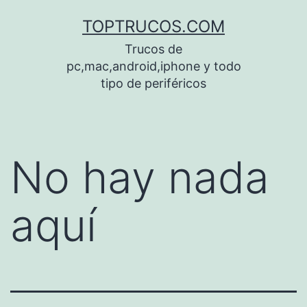
Saltar
TOPTRUCOS.COM
al
Trucos de
contenido
pc,mac,android,iphone y todo
tipo de periféricos
No hay nada
aquí