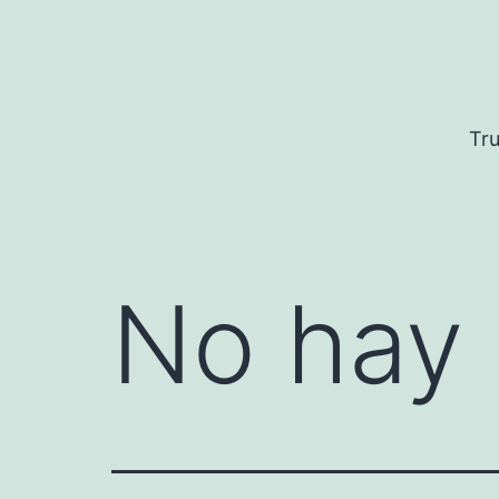
Saltar
al
contenido
Tru
No hay 