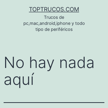
Saltar
TOPTRUCOS.COM
al
Trucos de
contenido
pc,mac,android,iphone y todo
tipo de periféricos
No hay nada
aquí