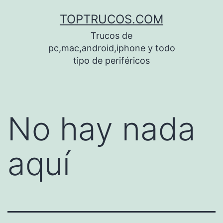
Saltar
TOPTRUCOS.COM
al
Trucos de
contenido
pc,mac,android,iphone y todo
tipo de periféricos
No hay nada
aquí