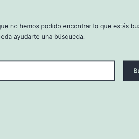
que no hemos podido encontrar lo que estás bu
ueda ayudarte una búsqueda.