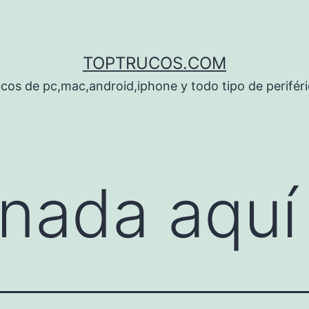
TOPTRUCOS.COM
cos de pc,mac,android,iphone y todo tipo de perifér
nada aquí