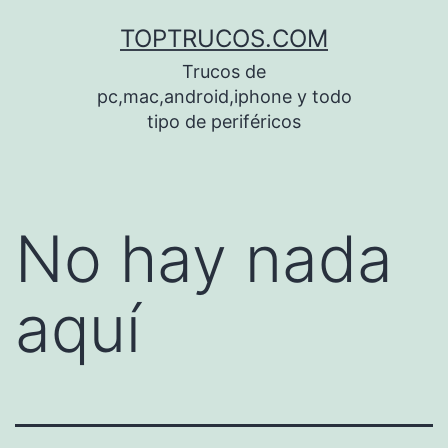
Saltar
TOPTRUCOS.COM
al
Trucos de
contenido
pc,mac,android,iphone y todo
tipo de periféricos
No hay nada
aquí