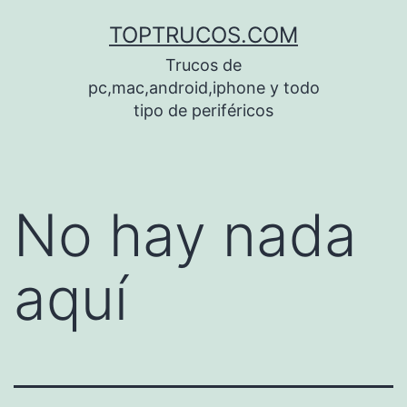
Saltar
TOPTRUCOS.COM
al
Trucos de
contenido
pc,mac,android,iphone y todo
tipo de periféricos
No hay nada
aquí