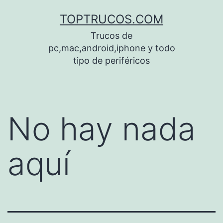
Saltar
TOPTRUCOS.COM
al
Trucos de
contenido
pc,mac,android,iphone y todo
tipo de periféricos
No hay nada
aquí