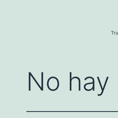
Saltar
al
contenido
Tru
No hay 