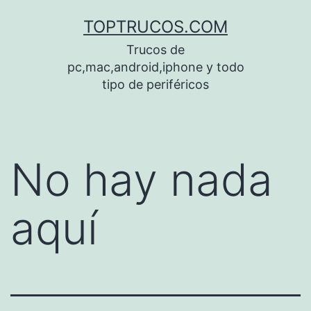
Saltar
TOPTRUCOS.COM
al
Trucos de
contenido
pc,mac,android,iphone y todo
tipo de periféricos
No hay nada
aquí