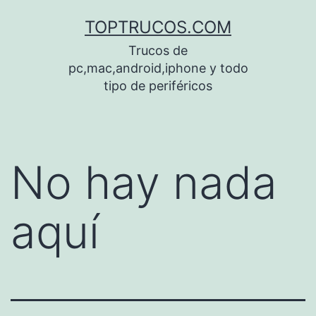
Saltar
TOPTRUCOS.COM
al
Trucos de
contenido
pc,mac,android,iphone y todo
tipo de periféricos
No hay nada
aquí