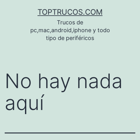
Saltar
TOPTRUCOS.COM
al
Trucos de
contenido
pc,mac,android,iphone y todo
tipo de periféricos
No hay nada
aquí