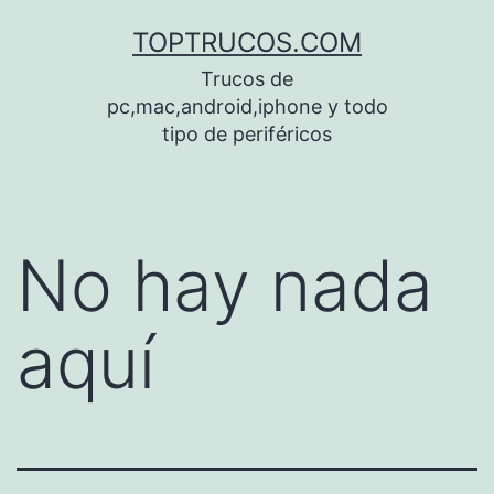
Saltar
TOPTRUCOS.COM
al
Trucos de
contenido
pc,mac,android,iphone y todo
tipo de periféricos
No hay nada
aquí