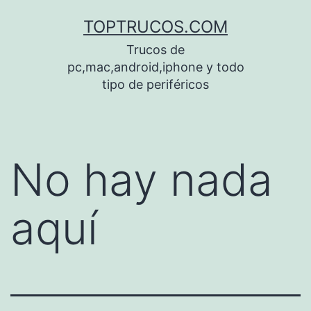
Saltar
TOPTRUCOS.COM
al
Trucos de
contenido
pc,mac,android,iphone y todo
tipo de periféricos
No hay nada
aquí