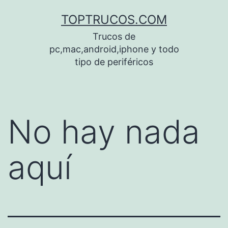
Saltar
TOPTRUCOS.COM
al
Trucos de
contenido
pc,mac,android,iphone y todo
tipo de periféricos
No hay nada
aquí