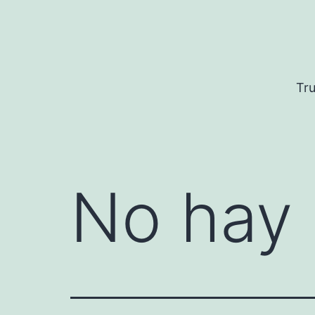
Saltar
al
contenido
Tru
No hay 