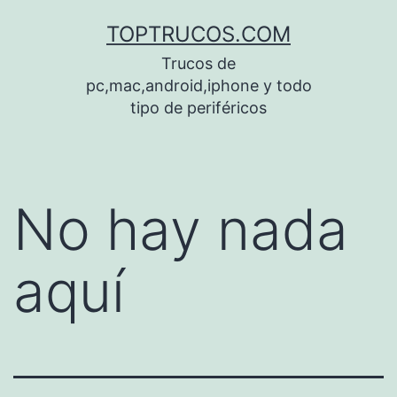
Saltar
TOPTRUCOS.COM
al
Trucos de
contenido
pc,mac,android,iphone y todo
tipo de periféricos
No hay nada
aquí