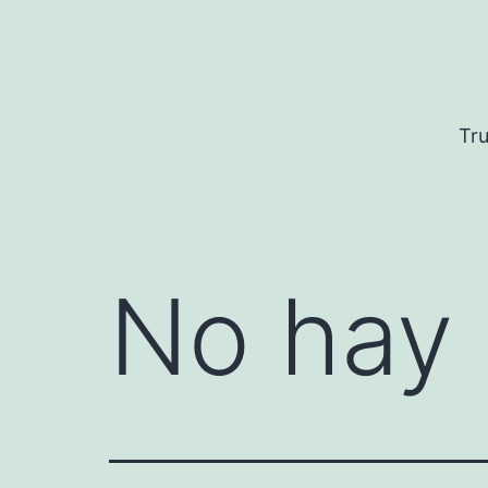
Saltar
al
contenido
Tru
No hay 