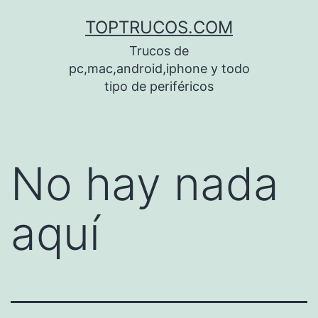
Saltar
TOPTRUCOS.COM
al
Trucos de
contenido
pc,mac,android,iphone y todo
tipo de periféricos
No hay nada
aquí