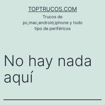
Saltar
TOPTRUCOS.COM
al
Trucos de
contenido
pc,mac,android,iphone y todo
tipo de periféricos
No hay nada
aquí