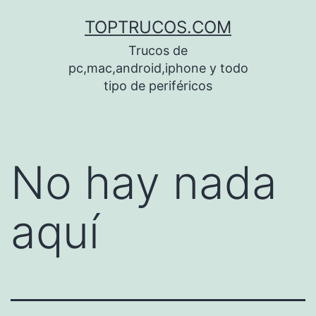
Saltar
TOPTRUCOS.COM
al
Trucos de
contenido
pc,mac,android,iphone y todo
tipo de periféricos
No hay nada
aquí