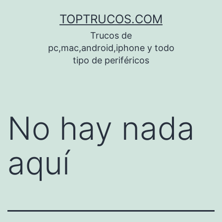
Saltar
TOPTRUCOS.COM
al
Trucos de
contenido
pc,mac,android,iphone y todo
tipo de periféricos
No hay nada
aquí