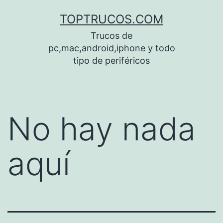
Saltar
TOPTRUCOS.COM
al
Trucos de
contenido
pc,mac,android,iphone y todo
tipo de periféricos
No hay nada
aquí