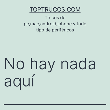
Saltar
TOPTRUCOS.COM
al
Trucos de
contenido
pc,mac,android,iphone y todo
tipo de periféricos
No hay nada
aquí