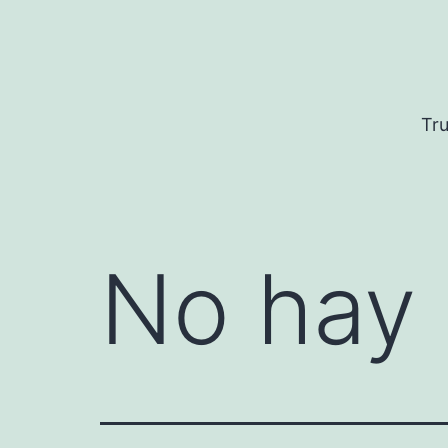
Saltar
al
contenido
Tru
No hay 