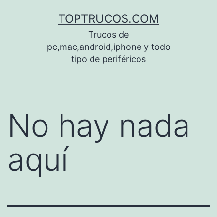
Saltar
TOPTRUCOS.COM
al
Trucos de
contenido
pc,mac,android,iphone y todo
tipo de periféricos
No hay nada
aquí