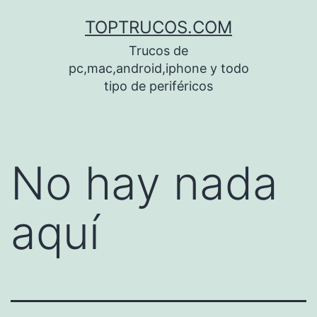
Saltar
TOPTRUCOS.COM
al
Trucos de
contenido
pc,mac,android,iphone y todo
tipo de periféricos
No hay nada
aquí